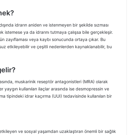
mek?
 dışında idrarın aniden ve istenmeyen bir şekilde sızması
 istemese ya da idrarını tutmaya çalışsa bile gerçekleşir.
nün zayıflaması veya kaybı sonucunda ortaya çıkar. Bu
uz etkileyebilir ve çeşitli nedenlerden kaynaklanabilir, bu
gelir?
arasında, muskarinik reseptör antagonistleri (MRA) olarak
r yaygın kullanılan ilaçlar arasında ise desmopressin ve
şma tipindeki idrar kaçırma (UUI) tedavisinde kullanılan bir
 etkileyen ve sosyal yaşamdan uzaklaştıran önemli bir sağlık