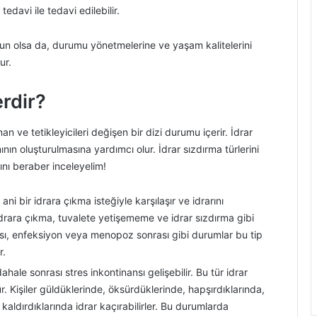
 tedavi ile tedavi edilebilir.
orun olsa da, durumu yönetmelerine ve yaşam kalitelerini
ur.
erdir?
n ve tetikleyicileri değişen bir dizi durumu içerir. İdrar
ın oluşturulmasına yardımcı olur. İdrar sızdırma türlerini
ını beraber inceleyelim!
ani bir idrara çıkma isteğiyle karşılaşır ve idrarını
k idrara çıkma, tuvalete yetişememe ve idrar sızdırma gibi
aması, enfeksiyon veya menopoz sonrası gibi durumlar bu tip
r.
ale sonrası stres inkontinansı gelişebilir. Bu tür idrar
r. Kişiler güldüklerinde, öksürdüklerinde, hapşırdıklarında,
 kaldırdıklarında idrar kaçırabilirler. Bu durumlarda