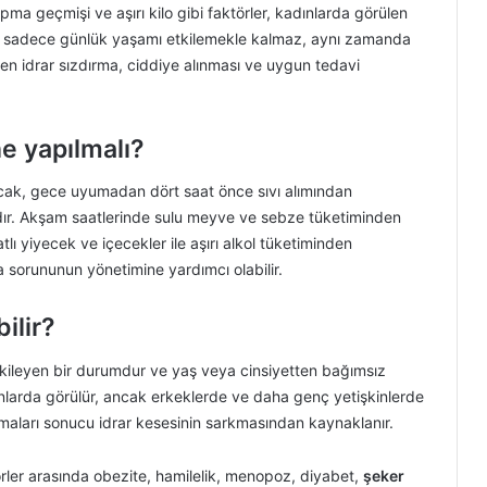
pma geçmişi ve aşırı kilo gibi faktörler, kadınlarda görülen
m sadece günlük yaşamı etkilemekle kalmaz, aynı zamanda
üzden idrar sızdırma, ciddiye alınması ve uygun tedavi
ne yapılmalı?
Ancak, gece uyumadan dört saat önce sıvı alımından
dır. Akşam saatlerinde sulu meyve ve sebze tüketiminden
ratlı yiyecek ve içecekler ile aşırı alkol tüketiminden
a sorununun yönetimine yardımcı olabilir.
ilir?
tkileyen bir durumdur ve yaş veya cinsiyetten bağımsız
dınlarda görülür, ancak erkeklerde ve daha genç yetişkinlerde
vmaları sonucu idrar kesesinin sarkmasından kaynaklanır.
törler arasında obezite, hamilelik, menopoz, diyabet,
şeker