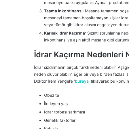
mesaneye baskı uygulanır. Ayrıca, prostat amel
Taşma İnkontinansı
: Mesane tamamen boşalm
mesaneyi tamamen boşaltamayan kişiler idrar sı
veya tümör gibi idrar akışını engelleyen duru
Karışık İdrar Kaçırma
: Sızıntı sorunlarına ned
inkontinansı ve aşırı aktif mesane gibi duruml
İdrar Kaçırma Nedenleri 
İdrar sızdırmanın birçok farklı nedeni olabilir. Aşağ
neden oluyor olabilir. Eğer bir veya birden fazlası
Doktor İrem Yengel’e ‘
buraya
‘ tıklayarak bu konu h
Obezite
İlerleyen yaş
İdrar torbası sarkması
Genetik faktörler
Kabızlık