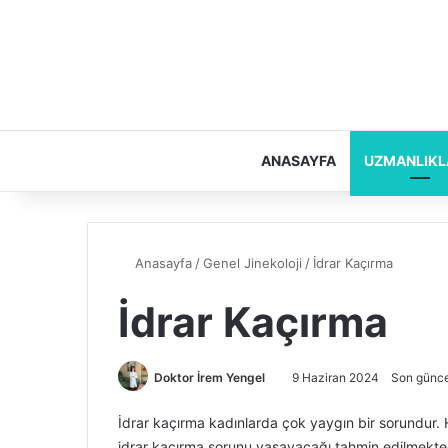
ANASAYFA
UZMANLIKL
Anasayfa
/
Genel Jinekoloji
/
İdrar Kaçırma
İdrar Kaçırma
Doktor İrem Yengel
9 Haziran 2024
Son günce
İdrar kaçırma kadınlarda çok yaygın bir sorundur. H
idrar kaçırma sorunu yaşayacağı tahmin edilmekted