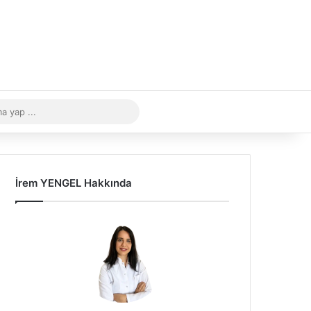
ünümü değiştir
Arama
yap
...
İrem YENGEL Hakkında