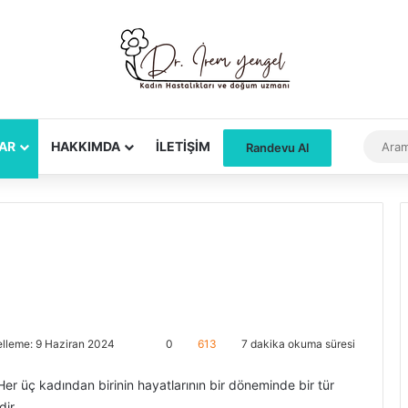
Dış gör
AR
HAKKIMDA
İLETIŞIM
Randevu Al
lleme: 9 Haziran 2024
0
613
7 dakika okuma süresi
er üç kadından birinin hayatlarının bir döneminde bir tür
ir.