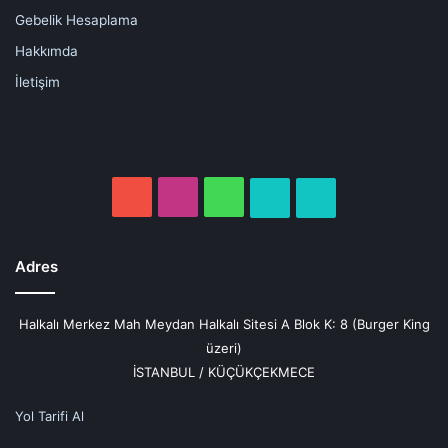
Gebelik Hesaplama
Hakkımda
İletişim
YouTube
Instagram
WhatsApp
Randevu
Ziyaret
Oluştur
Edin
Adres
Halkalı Merkez Mah Meydan Halkalı Sitesi A Blok K: 8 (Burger King
üzeri)
İSTANBUL / KÜÇÜKÇEKMECE
Yol Tarifi Al