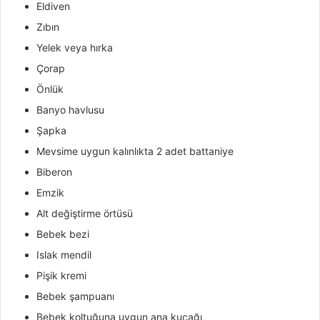
Eldiven
Zıbın
Yelek veya hırka
Çorap
Önlük
Banyo havlusu
Şapka
Mevsime uygun kalınlıkta 2 adet battaniye
Biberon
Emzik
Alt değiştirme örtüsü
Bebek bezi
Islak mendil
Pişik kremi
Bebek şampuanı
Bebek koltuğuna uygun ana kucağı