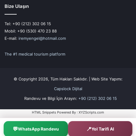
Bize Ulaşın
Tel: +90 (212) 302 06 15
Mobil: +90 (530) 470 23 88
E-mail:
iremyengel@hotmail.com
The #1 medical tourism platform
© Copyright 2026, Tüm Hakları Saklıdır. | Web Site Yapımı:
Capslock Dijital
Randevu ve Bilgi İçin Arayın:
+90 (212) 302 06 15
HTML Snippets
Powered By :
XYZScripts.com
💬
📍
WhatsApp Randevu
Yol Tarifi Al