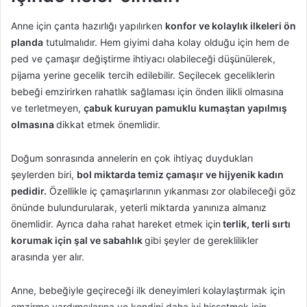
Anne için çanta hazırlığı yapılırken
konfor ve kolaylık ilkeleri ön
planda
tutulmalıdır. Hem giyimi daha kolay olduğu için hem de
ped ve çamaşır değiştirme ihtiyacı olabileceği düşünülerek,
pijama yerine gecelik tercih edilebilir. Seçilecek geceliklerin
bebeği emzirirken rahatlık sağlaması için önden ilikli olmasına
ve terletmeyen,
çabuk kuruyan pamuklu kumaştan yapılmış
olmasına
dikkat etmek önemlidir.
Doğum sonrasında annelerin en çok ihtiyaç duydukları
şeylerden biri,
bol miktarda temiz çamaşır ve hijyenik kadın
pedidir.
Özellikle iç çamaşırlarının yıkanması zor olabileceği göz
önünde bulundurularak, yeterli miktarda yanınıza almanız
önemlidir. Ayrıca daha rahat hareket etmek için
terlik, terli sırtı
korumak için şal ve sabahlık
gibi şeyler de gereklilikler
arasında yer alır.
Anne, bebeğiyle geçireceği ilk deneyimleri kolaylaştırmak için
emzirme yardımcılarına ve kendini daha iyi hissetmek için