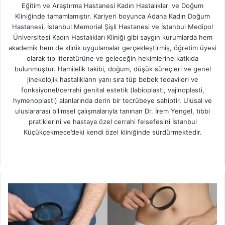
Eğitim ve Araştırma Hastanesi Kadın Hastalıkları ve Doğum
Kliniğinde tamamlamıştır. Kariyeri boyunca Adana Kadın Doğum
Hastanesi, İstanbul Memorial Şişli Hastanesi ve İstanbul Medipol
Üniversitesi Kadın Hastalıkları Kliniği gibi saygın kurumlarda hem
akademik hem de klinik uygulamalar gerçekleştirmiş, öğretim üyesi
olarak tıp literatürüne ve geleceğin hekimlerine katkıda
bulunmuştur. Hamilelik takibi, doğum, düşük süreçleri ve genel
jinekolojik hastalıkların yanı sıra tüp bebek tedavileri ve
fonksiyonel/cerrahi genital estetik (labioplasti, vajinoplasti,
hymenoplasti) alanlarında derin bir tecrübeye sahiptir. Ulusal ve
uluslararası bilimsel çalışmalarıyla tanınan Dr. İrem Yengel, tıbbi
pratiklerini ve hastaya özel cerrahi felsefesini İstanbul
Küçükçekmece’deki kendi özel kliniğinde sürdürmektedir.
Web
YouTube
Instagram
sitesi
Genital
Siğiller